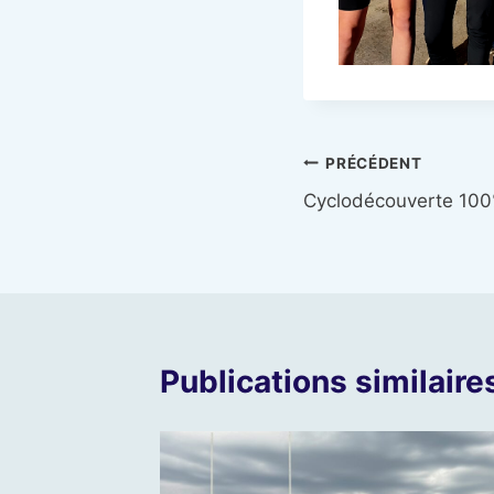
Navigation
PRÉCÉDENT
Cyclodécouverte 100
de
l’article
Publications similaire