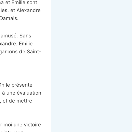
ma et Emilie sont
lles, et Alexandre
t-Damais.
n amusé. Sans
xandre. Emilie
 garçons de Saint-
On le présente
 à une évaluation
 et de mettre
ur moi une victoire