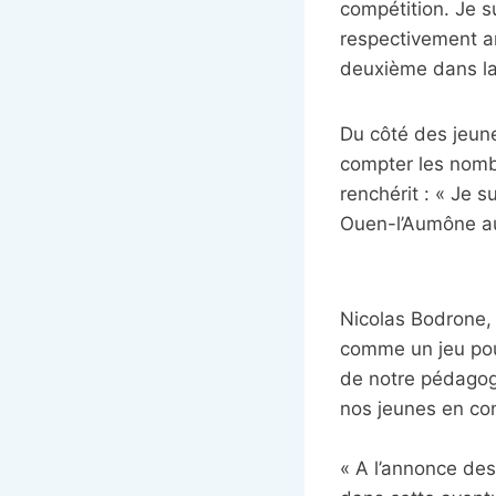
compétition. Je su
respectivement ar
deuxième dans la
Du côté des jeune
compter les nomb
renchérit : « Je 
Ouen-l’Aumône au
Nicolas Bodrone, 
comme un jeu pou
de notre pédagog
nos jeunes en con
« A l’annonce des 