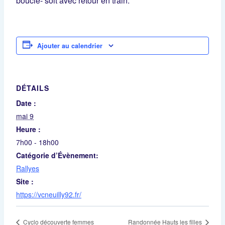
boucle- soit avec retour en train.
Ajouter au calendrier
DÉTAILS
Date :
mai 9
Heure :
7h00 - 18h00
Catégorie d’Évènement:
Rallyes
Site :
https://vcneuilly92.fr/
Cyclo découverte femmes
Randonnée Hauts les filles